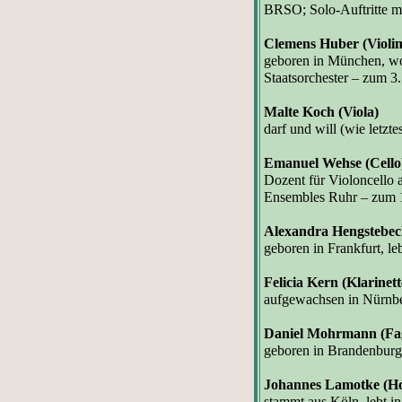
BRSO; Solo-Auftritte mi
Clemens Huber (Violin
geboren in München, wo 
Staatsorchester
–
zum 3.
Malte Koch (Viola)
darf und will (wie letzt
Emanuel Wehse (Cello
Dozent für Violoncello 
Ensembles Ruhr – zum 1
Alexandra Hengstebe
geboren in Frankfurt, le
Felicia Kern (Klarinett
aufgewachsen in Nürnber
Daniel Mohrmann
(Fa
geboren in Brandenburg, 
Johannes Lamotke (H
stammt aus Köln, lebt in