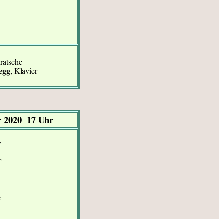
Bratsche –
egg
, Klavier
r 2020 17 Uhr
V
”
e