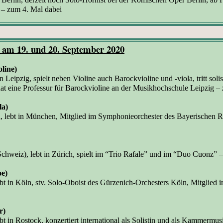
r
–
zum 4. Mal dabei
 am 19. und 20. September 2020
line)
 Leipzig, spielt neben Violine auch Barockvioline und -viola, tritt solis
t eine Professur für Barockvioline an der Musikhochschule Leipzig
– 
la)
, lebt in München, Mitglied im
Symphonieorchester des Bayerischen R
Schweiz),
lebt in Zürich, spielt im “Trio Rafale” und im “Duo Cuonz” 
oe)
bt in Köln, stv. Solo-Oboist des Gürzenich-Orchesters Köln, Mitglied
r)
ebt in Rostock,
konzertiert international als Solistin und als Kammermusi