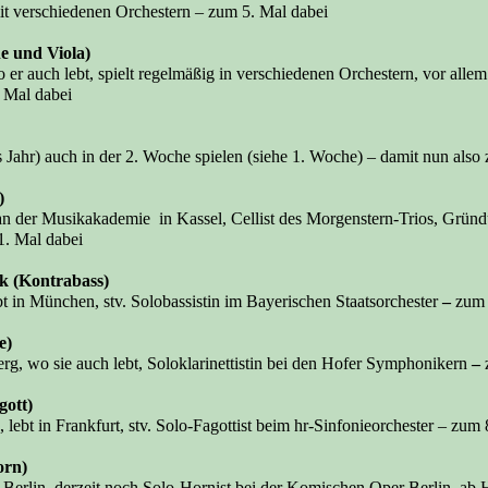
t verschiedenen Orchestern – zum 5. Mal dabei
e und Viola)
er auch lebt, spielt regelmäßig in verschiedenen Orchestern, vor alle
 Mal dabei
es Jahr) auch in der 2. Woche spielen (siehe 1. Woche) – damit nun also
)
an der Musikakademie in Kassel, Cellist des Morgenstern-Trios, Gründ
. Mal dabei
ck
(Kontrabass)
bt in München, stv. Solobassistin im Bayerischen Staatsorchester
–
zum 
e)
g, wo sie auch lebt, Soloklarinettistin bei den Hofer Symphonikern
–
gott)
lebt in Frankfurt, stv. Solo-Fagottist beim hr-Sinfonieorchester
– zum 
orn)
 Berlin, derzeit noch Solo-Hornist bei der Komischen Oper Berlin, ab 