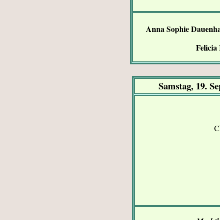
Anna Sophie Dauenh
Felicia
Samstag, 19. S
C