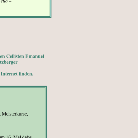
Cello –
den Cellisten Emanuel
Otzberger
Internet finden.
 Meisterkurse,
um 16. Mal dabei