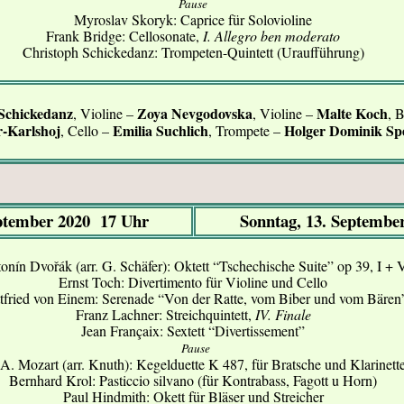
Pause
Myroslav Skoryk: Caprice für Solovioline
Frank Bridge: Cellosonate,
I. Allegro ben moderato
Christoph Schickedanz: Trompeten-Quintett (Uraufführung)
Schickedanz
Zoya Nevgodovska
Malte Koch
, Violine –
, Violine –
, 
r-Karlshoj
Emilia Suchlich
Holger Dominik Sp
, Cello –
, Trompete –
eptember 2020 17 Uhr
Sonntag, 13. Septembe
onín Dvořák (arr. G. Schäfer): Oktett “Tschechische Suite” op 39, I + 
Ernst Toch: Divertimento für Violine und Cello
tfried von Einem: Serenade “Von der Ratte, vom Biber und vom Bären
Franz Lachner: Streichquintett,
IV. Finale
Jean Françaix: Sextett “Divertissement”
Pause
A. Mozart (arr. Knuth): Kegelduette K 487, für Bratsche und Klarinett
Bernhard Krol: Pasticcio silvano (für Kontrabass, Fagott u Horn)
Paul Hindmith: Okett für Bläser und Streicher