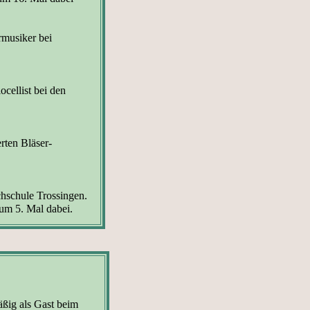
musiker bei
cellist bei den
rten Bläser-
chschule Trossingen.
um 5. Mal dabei
.
ßig als Gast beim