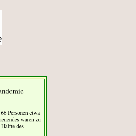
andemie -
 66 Personen etwa
chenendes waren zu
 Hälf
te des