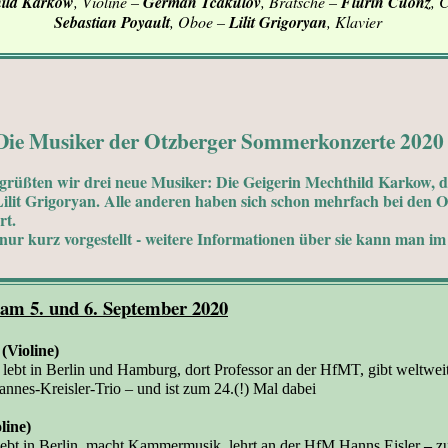
ild Karkow
, Violine –
German Tcakulov
, Bratsche –
Flurin Cuonz
, 
Sebastian Poyault
, Oboe –
Lilit Grigoryan
, Klavier
Die Musiker der Otzberger Sommerkonzerte 2020
grüßten wir drei neue Musiker: Die Geigerin Mechthild Karkow, 
Lilit Grigoryan. Alle anderen haben sich schon mehrfach bei den 
rt.
ur kurz vorgestellt - weitere Informationen über sie kann man im 
 am 5. und 6. September 2020
(Violine)
ebt in Berlin und Hamburg, dort Professor an der HfMT, gibt weltweit
annes-Kreisler-Trio
–
und ist zum 24.(!) Mal dabei
line)
lebt in Berlin, macht Kammermusik, lehrt an der HfM Hanns Eisler
–
z