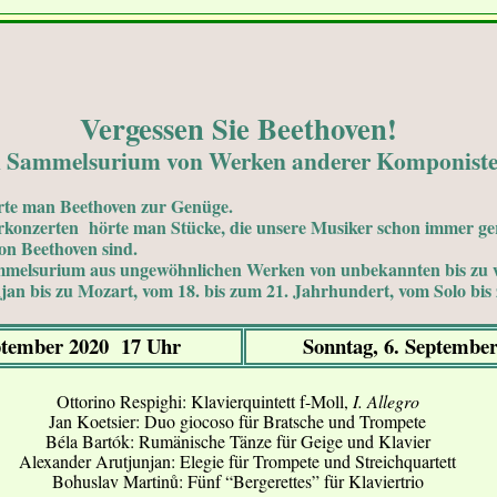
Vergessen Sie Beethoven!
n Sammelsurium von Werken anderer Komponist
rte man Beethoven zur Genüge.
konzerten hörte man Stücke, die unsere Musiker schon immer ger
von Beethoven sind.
ammelsurium aus ungewöhnlichen Werken von unbekannten bis zu
an bis zu Mozart, vom 18. bis zum 21. Jahrhundert, vom Solo bis
ptember 2020 17 Uhr
Sonntag, 6. Septembe
Ottorino Respighi: Klavierquintett f-Moll,
I. Allegro
Jan Koetsier: Duo giocoso für Bratsche und Trompete
Béla Bartók: Rumänische Tänze für Geige und Klavier
Alexander Arutjunjan: Elegie für Trompete und Streichquartett
Bohuslav Martinů: Fünf “Bergerettes” für Klaviertrio